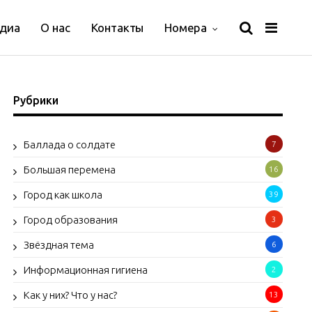
диа
О нас
Контакты
Номера
Рубрики
Баллада о солдате
7
Большая перемена
16
Город как школа
39
Город образования
3
Звёздная тема
6
Информационная гигиена
2
Как у них? Что у нас?
13