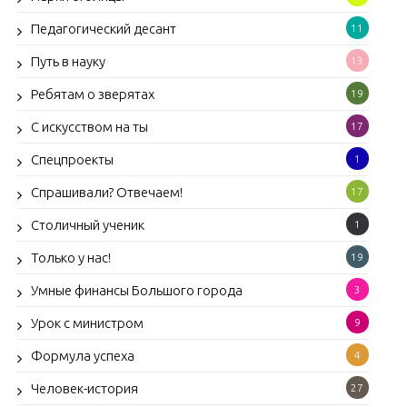
Педагогический десант
11
Путь в науку
13
Ребятам о зверятах
19
С искусством на ты
17
Спецпроекты
1
Спрашивали? Отвечаем!
17
Столичный ученик
1
Только у нас!
19
Умные финансы Большого города
3
Урок с министром
9
Формула успеха
4
Человек-история
27