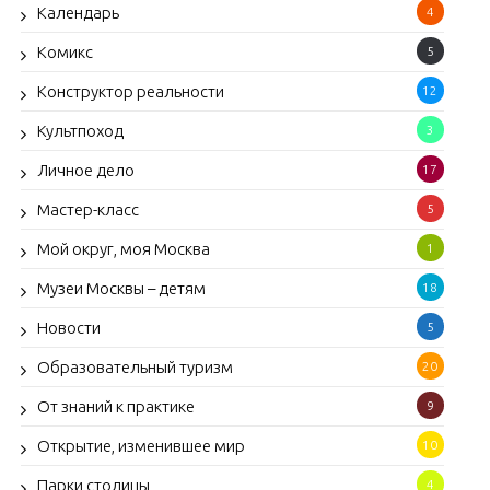
Календарь
4
Комикс
5
Конструктор реальности
12
Культпоход
3
Личное дело
17
Мастер-класс
5
Мой округ, моя Москва
1
Музеи Москвы – детям
18
Новости
5
Образовательный туризм
20
От знаний к практике
9
Открытие, изменившее мир
10
Парки столицы
4