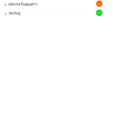
Школа будущего
11
Экоlog
12