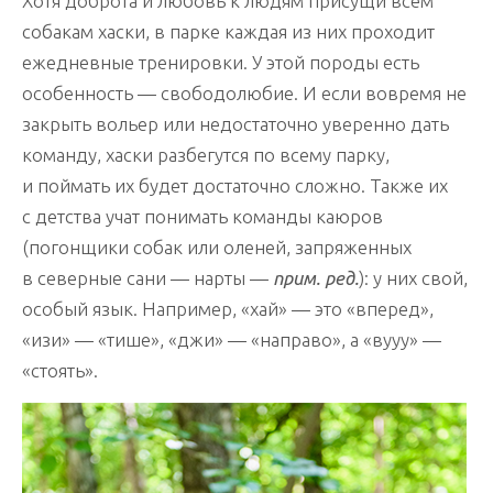
Хотя доброта и любовь к людям присущи всем
собакам хаски, в парке каждая из них проходит
ежедневные тренировки. У этой породы есть
особенность — свободолюбие. И если вовремя не
закрыть вольер или недостаточно уверенно дать
команду, хаски разбегутся по всему парку,
и поймать их будет достаточно сложно. Также их
с детства учат понимать команды каюров
(погонщики собак или оленей, запряженных
в северные сани — нарты —
прим. ред.
): у них свой,
особый язык. Например, «хай» — это «вперед»,
«изи» — «тише», «джи» — «направо», а «вууу» —
«стоять».