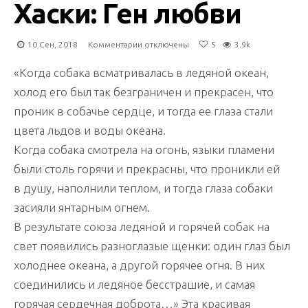
Хаски: Ген любви
к
10 Сен, 2018
Комментарии
отключены
5
3.9k
записи
Хаски:
«Когда собака всматривалась в ледяной океан,
Ген
холод его был так безграничен и прекрасен, что
любви
проник в собачье сердце, и тогда ее глаза стали
цвета льдов и воды океана.
Когда собака смотрела на огонь, языки пламени
были столь горячи и прекрасны, что проникли ей
в душу, наполнили теплом, и тогда глаза собаки
засияли янтарным огнем.
В результате союза ледяной и горячей собак на
свет появились разноглазые щенки: один глаз был
холоднее океана, а другой горячее огня. В них
соединились и ледяное бесстрашие, и самая
горячая сердечная доброта…» Эта красивая