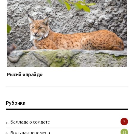
Рысий «прайд»
Рубрики
Баллада о солдате
7
Большая перемена
16