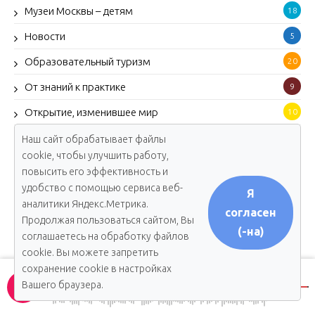
Музеи Москвы – детям
18
Новости
5
Образовательный туризм
20
От знаний к практике
9
Открытие, изменившее мир
10
Парки столицы
4
Наш сайт обрабатывает файлы
cookie, чтобы улучшить работу,
Педагогический десант
11
повысить его эффективность и
Путь в науку
удобство с помощью сервиса веб-
13
Я
аналитики Яндекс.Метрика.
согласен
Ребятам о зверятах
19
Продолжая пользоваться сайтом, Вы
(-на)
соглашаетесь на обработку файлов
С искусством на ты
17
cookie. Вы можете запретить
Спецпроекты
1
сохранение cookie в настройках
Вашего браузера.
Спрашивали? Отвечаем!
17
00:00
00:00
Столичный ученик
1