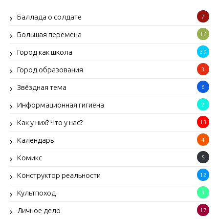
Баллада о солдате
7
Большая перемена
16
Город как школа
39
Город образования
3
Звёздная тема
6
Информационная гигиена
2
Как у них? Что у нас?
13
Календарь
4
Комикс
5
Конструктор реальности
12
Культпоход
3
Личное дело
17