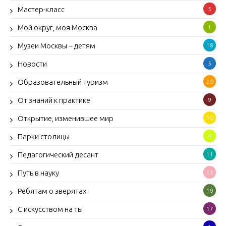
Мастер-класс
5
Мой округ, моя Москва
1
Музеи Москвы – детям
18
Новости
5
Образовательный туризм
20
От знаний к практике
9
Открытие, изменившее мир
10
Парки столицы
4
Педагогический десант
11
Путь в науку
13
Ребятам о зверятах
19
С искусством на ты
17