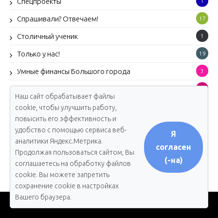
Спецпроекты
1
Спрашивали? Отвечаем!
17
Столичный ученик
1
Только у нас!
19
Умные финансы Большого города
3
Урок с министром
9
Наш сайт обрабатывает файлы
Формула успеха
4
cookie, чтобы улучшить работу,
повысить его эффективность и
Человек-история
27
удобство с помощью сервиса веб-
Я
Школа будущего
аналитики Яндекс.Метрика.
11
согласен
Продолжая пользоваться сайтом, Вы
Экоlog
12
(-на)
соглашаетесь на обработку файлов
cookie. Вы можете запретить
сохранение cookie в настройках
Вашего браузера.