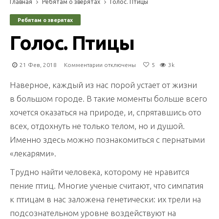
Главная
Ребятам о зверятах
Голос. Птицы
Ребятам о зверятах
Голос. Птицы
к
21 Фев, 2018
Комментарии
отключены
5
3k
записи
Голос.
Наверное, каждый из нас порой устает от жизни
Птицы
в большом городе. В такие моменты больше всего
хочется оказаться на природе, и, спрятавшись ото
всех, отдохнуть не только телом, но и душой.
Именно здесь можно познакомиться с пернатыми
«лекарями».
Трудно найти человека, которому не нравится
пение птиц. Многие ученые считают, что симпатия
к птицам в нас заложена генетически: их трели на
подсознательном уровне воздействуют на