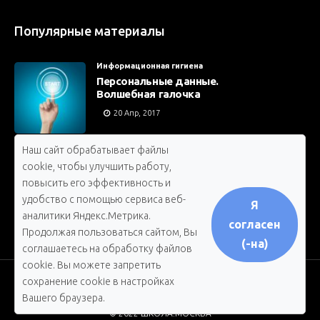
Популярные материалы
Информационная гигиена
Персональные данные.
Волшебная галочка
20 Апр, 2017
Наш сайт обрабатывает файлы
Ребятам о зверятах
cookie, чтобы улучшить работу,
Собачье. Сердце
повысить его эффективность и
20 Апр, 2017
удобство с помощью сервиса веб-
Я
аналитики Яндекс.Метрика.
согласен
Продолжая пользоваться сайтом, Вы
(-на)
соглашаетесь на обработку файлов
cookie. Вы можете запретить
сохранение cookie в настройках
Вашего браузера.
© 2022 ШКОЛА.МОСКВА