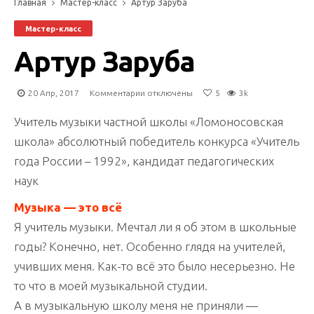
Главная
Мастер-класс
Артур Заруба
Мастер-класс
Артур Заруба
к
20 Апр, 2017
Комментарии
отключены
5
3k
записи
Артур
Учитель музыки частной школы «Ломоносовская
Заруба
школа» абсолютный победитель конкурса «Учитель
года России – 1992», кандидат педагогических
наук
Музыка — это всё
Я учитель музыки. Мечтал ли я об этом в школьные
годы? Конечно, нет. Особенно глядя на учителей,
учивших меня. Как-то всё это было несерьезно. Не
то что в моей музыкальной студии.
А в музыкальную школу меня не приняли —