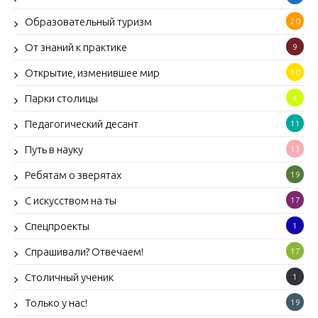
Образовательный туризм
20
От знаний к практике
9
Открытие, изменившее мир
10
Парки столицы
4
Педагогический десант
11
Путь в науку
13
Ребятам о зверятах
19
С искусством на ты
17
Спецпроекты
1
Спрашивали? Отвечаем!
17
Столичный ученик
1
Только у нас!
19