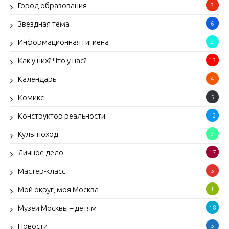
Город образования
3
Звёздная тема
6
Информационная гигиена
2
Как у них? Что у нас?
13
Календарь
4
Комикс
5
Конструктор реальности
12
Культпоход
3
Личное дело
17
Мастер-класс
5
Мой округ, моя Москва
1
Музеи Москвы – детям
18
Новости
5