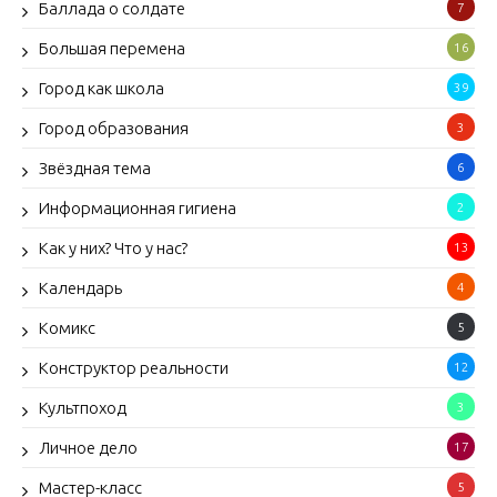
Баллада о солдате
7
Большая перемена
16
Город как школа
39
Город образования
3
Звёздная тема
6
Информационная гигиена
2
Как у них? Что у нас?
13
Календарь
4
Комикс
5
Конструктор реальности
12
Культпоход
3
Личное дело
17
Мастер-класс
5