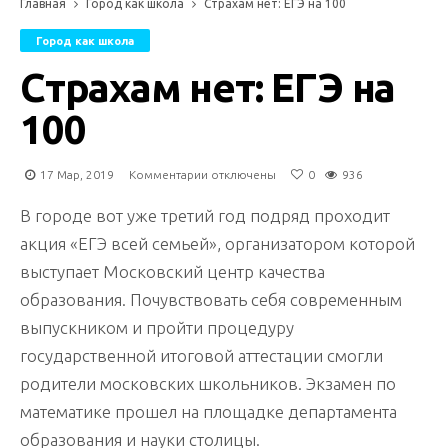
Главная
Город как школа
Страхам нет: ЕГЭ на 100
Город как школа
Страхам нет: ЕГЭ на
100
к
17 Мар, 2019
Комментарии
отключены
0
936
записи
Страхам
В городе вот уже третий год подряд проходит
нет:
акция «ЕГЭ всей семьей», организатором которой
ЕГЭ
выступает Московский центр качества
на
100
образования. Почувствовать себя современным
выпускником и пройти процедуру
государственной итоговой аттестации смогли
родители московских школьников. Экзамен по
математике прошел на площадке департамента
образования и науки столицы.