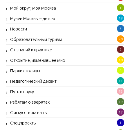
Мой округ, моя Москва
1
Музеи Москвы – детям
18
Новости
5
Образовательный туризм
20
От знаний к практике
9
Открытие, изменившее мир
10
Парки столицы
4
Педагогический десант
11
Путь в науку
13
Ребятам о зверятах
19
С искусством на ты
17
Спецпроекты
1