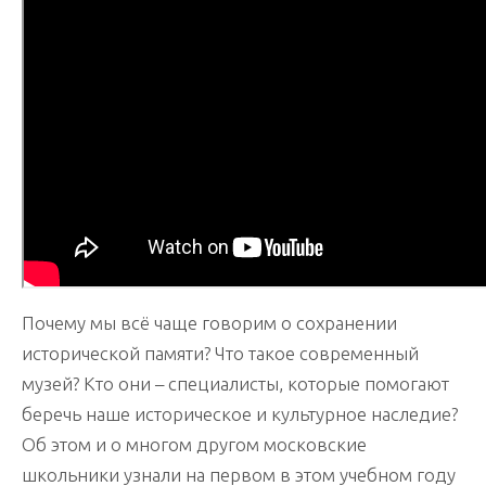
урок
«Я
помню!»
Почему мы всё чаще говорим о сохранении
исторической памяти? Что такое современный
музей? Кто они – специалисты, которые помогают
беречь наше историческое и культурное наследие?
Об этом и о многом другом московские
школьники узнали на первом в этом учебном году