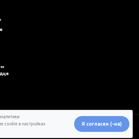
я
е
тах
рдце
аналитики
Я согласен (-на)
е cookie в настройках