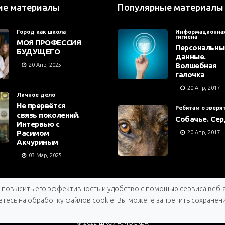
ие материалы
Популярные материалы
Город как школа
Информационна
гигиена
МОЯ ПРОФЕССИЯ
Персональны
БУДУЩЕГО
данные.
Волшебная
20 Апр, 2025
галочка
20 Апр, 2017
Личное дело
Не прервётся
Ребятам о зверя
связь поколений.
Собачье. Се
Интервью с
Расимом
20 Апр, 2017
Акчуриным
03 Мар, 2025
, повысить его эффективность и удобство с помощью сервиса веб-
тесь на обработку файлов cookie. Вы можете запретить сохранени
© 2022 ШКОЛА.МОСКВА