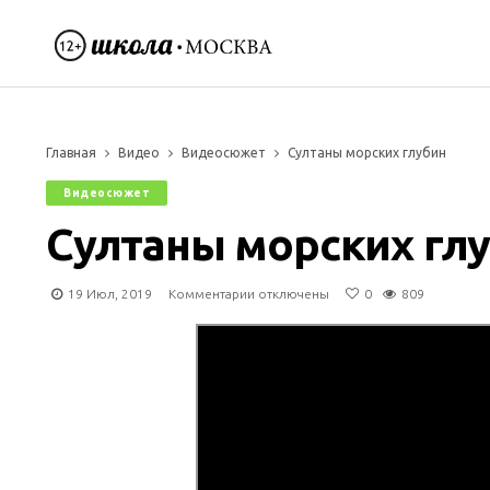
Главная
Видео
Видеосюжет
Султаны морских глубин
Видеосюжет
Султаны морских гл
к
19 Июл, 2019
Комментарии
отключены
0
809
записи
Султаны
морских
глубин