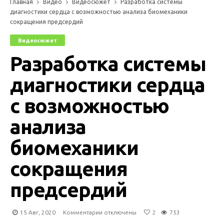
Главная
Видео
Видеосюжет
Разработка системы
диагностики сердца с возможностью анализа биомеханики
сокращения предсердий
Видеосюжет
Разработка системы
диагностики сердца
с возможностью
анализа
биомеханики
сокращения
предсердий
к
15 Авг, 2020
Комментарии
отключены
2
753
записи