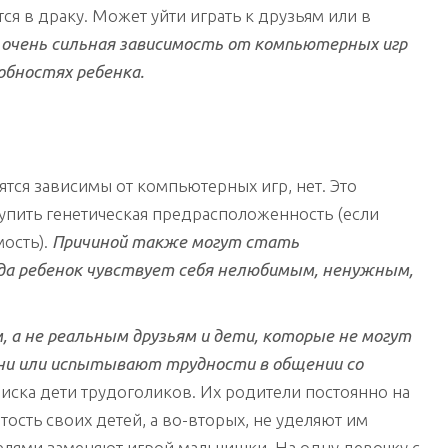
ся в драку. Может уйти играть к друзьям или в
очень сильная зависимость от компьютерных игр
бностях ребенка.
ятся зависимы от компьютерных игр, нет. Это
упить генетическая предрасположенность (если
ость).
Причиной также могут стать
а ребенок чувствует себя нелюбимым, ненужным,
а не реальным друзьям и дети, которые не могут
ни или испытывают трудности в общении со
риска дети трудоголиков. Их родители постоянно на
тость своих детей, а во-вторых, не уделяют им
лями заменяют игрой мальчишки. На одну девочку с