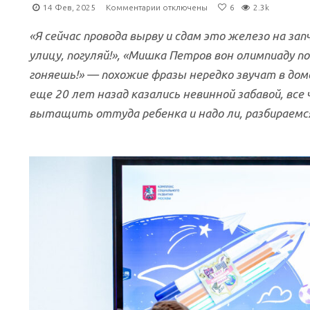
к
14 Фев, 2025
Комментарии
отключены
6
2.3k
записи
Мой
«Я сейчас провода вырву и сдам это железо на зап
ребенок
улицу, погуляй!», «Мишка Петров вон олимпиаду п
—
гоняешь!» — похожие фразы нередко звучат в дом
геймер.
Инструкция
еще 20 лет назад казались невинной забавой, все
по
вытащить оттуда ребенка и надо ли, разбираемся
поведению