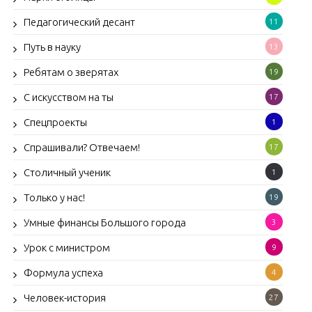
Педагогический десант
11
Путь в науку
13
Ребятам о зверятах
19
С искусством на ты
17
Спецпроекты
1
Спрашивали? Отвечаем!
17
Столичный ученик
1
Только у нас!
19
Умные финансы Большого города
3
Урок с министром
9
Формула успеха
4
Человек-история
27