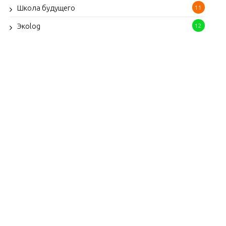
Школа будущего
11
Экоlog
12