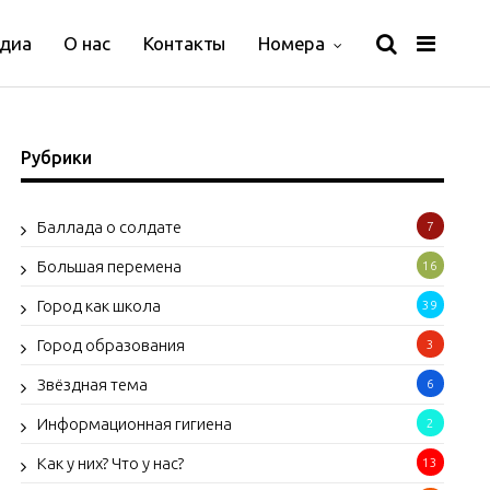
диа
О нас
Контакты
Номера
Рубрики
Баллада о солдате
7
Большая перемена
16
Город как школа
39
Город образования
3
Звёздная тема
6
Информационная гигиена
2
Как у них? Что у нас?
13