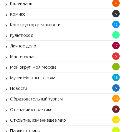
Календарь
4
Комикс
5
Конструктор реальности
12
Культпоход
3
Личное дело
17
Мастер-класс
5
Мой округ, моя Москва
1
Музеи Москвы – детям
18
Новости
5
Образовательный туризм
20
От знаний к практике
9
Открытие, изменившее мир
10
Парки столицы
4