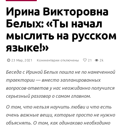
Ирина Викторовна
Белых: «Ты начал
мыслить на русском
языке!»
к
23 Мар, 2021
Комментарии
отключены
21
2k
записи
Ирина
Беседа с Ириной Белых пошла не по намеченной
Викторовна
траектории — вместо запланированных
Белых:
вопросов-ответов у нас неожиданно получился
«Ты
начал
серьезный разговор о самом главном.
мыслить
на
О том, что нельзя научить любви и что есть
русском
очень важные вещи, которые просто не нужно
языке!»
объяснять. О том, как одинаково необходимо