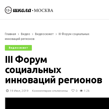
Главная
Видео
Видеосюжет
III Форум социальных
инноваций регионов
Видеосюжет
III Форум
социальных
инноваций регионов
к
19 Июл, 2019
Комментарии
отключены
0
1.2k
записи
III
Форум