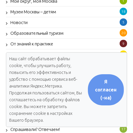
Мой округ, моя Москва
1
Музеи Москвы – детям
18
Новости
5
Образовательный туризм
20
От знаний к практике
9
Открытие, изменившее мир
10
Наш сайт обрабатывает файлы
Парки столицы
4
cookie, чтобы улучшить работу,
повысить его эффективность и
Педагогический десант
11
удобство с помощью сервиса веб-
Я
аналитики Яндекс.Метрика.
Путь в науку
13
согласен
Продолжая пользоваться сайтом, Вы
Ребятам о зверятах
(-на)
19
соглашаетесь на обработку файлов
cookie. Вы можете запретить
С искусством на ты
17
сохранение cookie в настройках
Спецпроекты
1
Вашего браузера.
Спрашивали? Отвечаем!
17