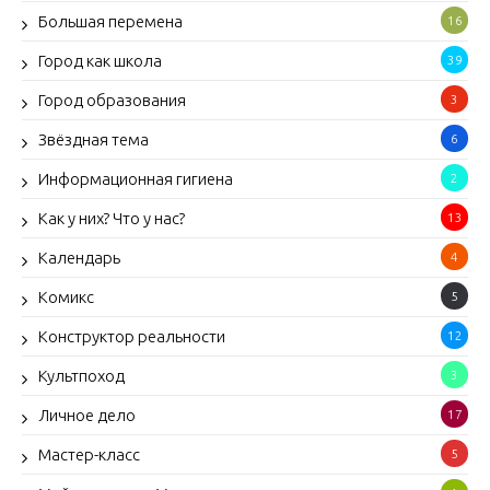
Большая перемена
16
Город как школа
39
Город образования
3
Звёздная тема
6
Информационная гигиена
2
Как у них? Что у нас?
13
Календарь
4
Комикс
5
Конструктор реальности
12
Культпоход
3
Личное дело
17
Мастер-класс
5