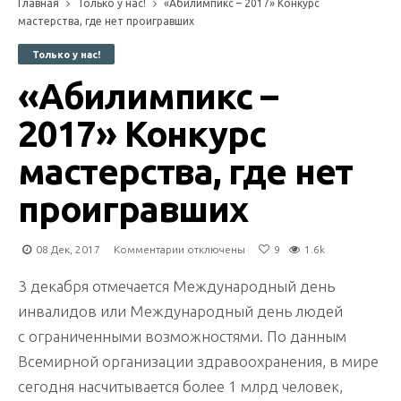
Главная
Только у нас!
«Абилимпикс – 2017» Конкурс
мастерства, где нет проигравших
Только у нас!
«Абилимпикс –
2017» Конкурс
мастерства, где нет
проигравших
к
08 Дек, 2017
Комментарии
отключены
9
1.6k
записи
«Абилимпикс
3 декабря отмечается Международный день
–
инвалидов или Международный день людей
2017»
с ограниченными возможностями. По данным
Конкурс
мастерства,
Всемирной организации здравоохранения, в мире
где
сегодня насчитывается более 1 млрд человек,
нет