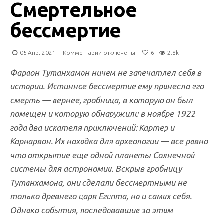
Смертельное
бессмертие
к
05 Апр, 2021
Комментарии
отключены
6
2.8k
записи
Смертельное
Фараон Тутанхамон ничем не запечатлел себя в
бессмертие
истории. Истинное бессмертие ему принесла его
смерть — вернее, гробница, в которую он был
помещен и которую обнаружили в ноябре 1922
года два искателя приключений: Картер и
Карнарвон. Их находка для археологии — все равно
что открытие еще одной планеты Солнечной
системы для астрономии. Вскрыв гробницу
Тутанхамона, они сделали бессмертными не
только древнего царя Египта, но и самих себя.
Однако события, последовавшие за этим