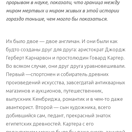
прорывом в науке, показали, что граница между
миром мертвых и миром живых в этой истории
гораздо тоньше, чем могло бы показаться.
Их было двое — двое англичан. И они были как
будто созданы друг для друга: аристократ Джордж
Герберт Карнарвон и простолюдин Говард Картер.
Во всяком случае, они друг друга уравновешивали.
Первый —спортсмен и собиратель древних
произведений искусства, завсегдатай антикварных
магазинов и аукционов, путешественник,
выпускник Кембриджа, романтик и в чем-то даже
авантюрист. Второй — сын художника, всего
добившийся сам, педант, прекрасный знаток
египетских древностей. Картера с его
педантизмом можно было бы даже счесть занудой,