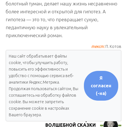
болотный туман, делает нашу жизнь несравненно
более интересной и открытой для гипотез. А
гипотеза — это то, что превращает сухую,
педантичную науку в увлекательный
приключенческий роман.
текст:
П. Котов
Наш сайт обрабатывает файлы
иллюстрации:
Ю. Сиротинина
cookie, чтобы улучшить работу,
(
3
оценок, среднее:
5,00
из 5)
повысить его эффективность и
удобство с помощью сервиса веб-
Я
20 номер
аналитики Яндекс.Метрика.
согласен
Продолжая пользоваться сайтом, Вы
(-на)
КРАСОТА СПАСЕТ МИР?
соглашаетесь на обработку файлов
Предыдущая статья
cookie. Вы можете запретить
сохранение cookie в настройках
Вашего браузера.
КРИСТИАН ПИНО. РЕЦЕПТ
ВОЛШЕБНОЙ СКАЗКИ