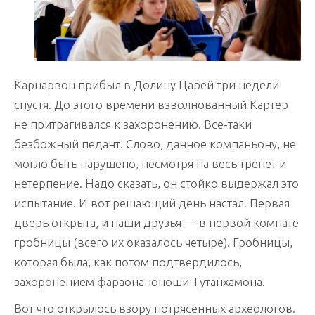
Карнарвон прибыл в Долину Царей три недели
спустя. До этого времени взволнованный Картер
не притрагивался к захоронению. Все-таки
безбожный педант! Слово, данное компаньону, не
могло быть нарушено, несмотря на весь трепет и
нетерпение. Надо сказать, он стойко выдержал это
испытание. И вот решающий день настал. Первая
дверь открыта, и наши друзья — в первой комнате
гробницы (всего их оказалось четыре). Гробницы,
которая была, как потом подтвердилось,
захоронением фараона-юноши Тутанхамона.
Вот что открылось взору потрясенных археологов.