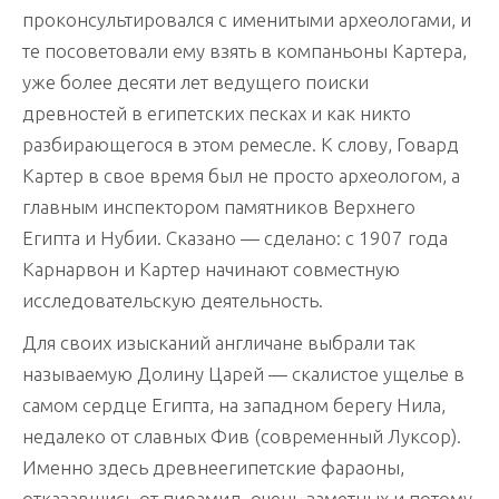
проконсультировался с именитыми археологами, и
те посоветовали ему взять в компаньоны Картера,
уже более десяти лет ведущего поиски
древностей в египетских песках и как никто
разбирающегося в этом ремесле. К слову, Говард
Картер в свое время был не просто археологом, а
главным инспектором памятников Верхнего
Египта и Нубии. Сказано — сделано: с 1907 года
Карнарвон и Картер начинают совместную
исследовательскую деятельность.
Для своих изысканий англичане выбрали так
называемую Долину Царей — скалистое ущелье в
самом сердце Египта, на западном берегу Нила,
недалеко от славных Фив (современный Луксор).
Именно здесь древнеегипетские фараоны,
отказавшись от пирамид, очень заметных и потому