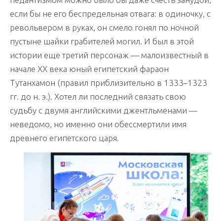
если бы не его беспредельная отвага: в одиночку, с
револьвером в руках, он смело гонял по ночной
пустыне шайки грабителей могил. И был в этой
истории еще третий персонаж — малоизвестный в
начале ХХ века юный египетский фараон
Тутанхамон (правил приблизительно в 1333–1323
гг. до н. э.). Хотел ли последний связать свою
судьбу с двумя английскими джентльменами —
неведомо, но именно они обессмертили имя
древнего египетского царя.