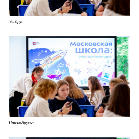
Эльбрус
Приэльбрусье