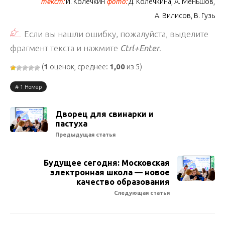
текст:
И. Колечкин
фото:
Д. Колечкина, А. Меньшов,
А. Вилисов, В. Гузь
Если вы нашли ошибку, пожалуйста, выделите
фрагмент текста и нажмите
Ctrl+Enter
.
(
1
оценок, среднее:
1,00
из 5)
1 Номер
Дворец для свинарки и
пастуха
Предыдущая статья
Будущее сегодня: Московская
электронная школа — новое
качество образования
Следующая статья