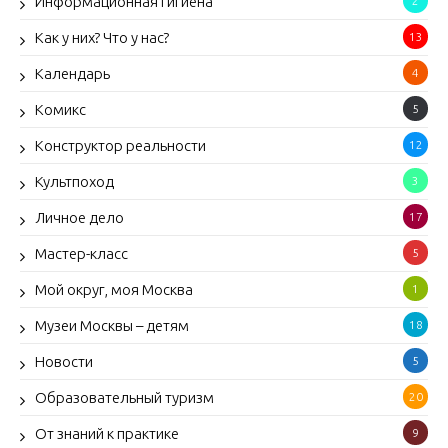
Информационная гигиена
2
Как у них? Что у нас?
13
Календарь
4
Комикс
5
Конструктор реальности
12
Культпоход
3
Личное дело
17
Мастер-класс
5
Мой округ, моя Москва
1
Музеи Москвы – детям
18
Новости
5
Образовательный туризм
20
От знаний к практике
9