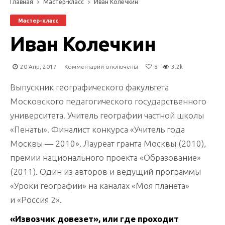
Главная
Мастер-класс
Иван Колечкин
Мастер-класс
Иван Колечкин
к
20 Апр, 2017
Комментарии
отключены
8
3.2k
записи
Иван
Выпускник географического факультета
Колечкин
Московского педагогического государственного
университета. Учитель географии частной школы
«Пенаты». Финалист конкурса «Учитель года
Москвы — 2010». Лауреат гранта Москвы (2010),
премии национального проекта «Образование»
(2011). Один из авторов и ведущий программы
«Уроки географии» на каналах «Моя планета»
и «Россия 2».
«Извозчик довезет», или где проходит