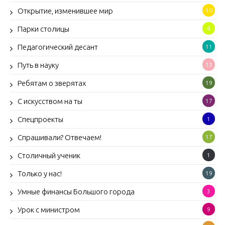
Открытие, изменившее мир
10
Парки столицы
4
Педагогический десант
11
Путь в науку
13
Ребятам о зверятах
19
С искусством на ты
17
Спецпроекты
1
Спрашивали? Отвечаем!
17
Столичный ученик
1
Только у нас!
19
Умные финансы Большого города
3
Урок с министром
9