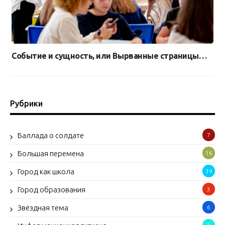
Событие и сущность, или Вырванные страницы…
Рубрики
Баллада о солдате
7
Большая перемена
16
Город как школа
39
Город образования
3
Звёздная тема
6