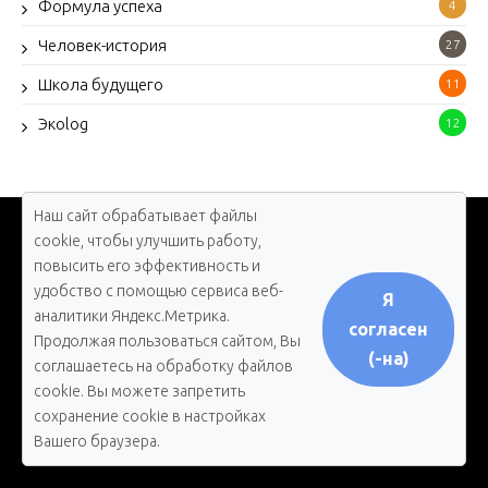
Формула успеха
4
Человек-история
27
Школа будущего
11
Экоlog
12
Наш сайт обрабатывает файлы
cookie, чтобы улучшить работу,
повысить его эффективность и
удобство с помощью сервиса веб-
Я
Мы в соцсетях
аналитики Яндекс.Метрика.
согласен
Продолжая пользоваться сайтом, Вы
(-на)
соглашаетесь на обработку файлов
cookie. Вы можете запретить
сохранение cookie в настройках
Вашего браузера.